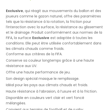
Terrains de Basketball
Gazon Naturel
Exclusive
, qui réagit aux mouvements du ballon et des
joueurs comme le gazon naturel, offre des paramètres
Terrains de Volley-ball
tels que la résistance à la rotation, la friction pour
l’interaction avec la surface, la résistance au glissement
Terrains de Handball
et le drainage. Produit conformément aux normes de la
FIFA, la surface
Exclusive
est adaptée à toutes les
conditions. Elle peut être utilisée confortablement dans
Terrains Polyvalents
les climats chauds comme froids.
Conforme aux critères de la FIFA.
Terrains de Hockey
Conserve sa couleur longtemps grâce à une haute
résistance aux UV.
Terrains de Baseball
Offre une haute performance de jeu.
Son design spécial masque le remplissage.
Terrains de Rugby
Idéal pour les pays aux climats chauds et froids.
Haute résistance à l’abrasion, à l’usure et à la friction.
Terrains de Badminton
Disponible en couleurs vert clair et vert foncé
mélangées.
Convient aux terrains de football et de rugby.