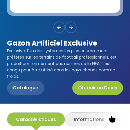
Premium
Revêtement Par Pulvérisation
SBR
Pistes d'athlétisme
Monoturf
Revêtement de Sol en PU
Coussin Amortisseur Drainé
Terrain de Padel
PowerGrass
Revêtement en PU
Coussin Amortisseur en PE
Gazon Artificiel Exclusive
Clubs de Padel
Exclusive, l’un des systèmes les plus couramment
DuoGrass
Parquet Sportif
Sable de Silice
préférés sur les terrains de football professionnels, est
Terrains de Padbol
produit conformément aux normes de la FIFA. Il est
Remplissage
PVC Sportif
conçu pour être utilisé dans les pays chauds comme
Terrains de Pickleball
froids.
Gazon Pour Padel
Revêtement Acrylique
Catalogue
Obtenir un Devis
Terrains de Tennis
Gazon Pour Tennis
Sol Caoutchouc Modulaire
Terrains de Squash
Gazon de Golf
Caractéristiques
Informations Techniqu
Tribune en Acier
Gazon Hybride