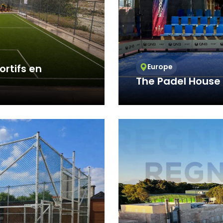
çlarla Mücadele Edilmesi Hakkında Kanun ve Internet Ortamında 
 Düzenlenmesine Dair Usul ve Esaslar Hakkında Yönetmelik’ten
nlar başta olmak üzere, kanuni ve sözleşmesel yükümlülüklerini 
T SİTEMİZDE KULLANILAN ÇEREZ TÜRLERİ
Çerezleri
rini ziyaretinizi süresince internet sitesinin düzgün bir şekilde
ortifs en
Europe
eminini sağlamaktadır. Sitelerimizin ve sizin, ziyaretinizde güvenliğ
The Padel House 
ağlamak gibi amaçlarla kullanılırlar. Oturum çerezleri geçici çerezler
patıp sitemize tekrar geldiğinizde silinir, kalıcı değillerdir.
ation sportive
En tant que WePadel, n
erezler
 tercihlerinizi hatırlamak için kullanılır ve tarayıcılar vasıtasıyla c
ı çerezler, sitemizi ziyaret ettiğiniz tarayıcınızı kapattıktan veya
 yeniden başlattıktan sonra bile saklı kalır. Tarayıcınızın ayarlarınd
bu çerezler tarayıcınızın alt klasörlerinde tutulurlar.
rin bazı türleri; İnternet Sitesini kullanım amacınız gibi hususlar 
izlere özel öneriler sunulması için kullanılabilmektedir.
r sayesinde İnternet Sitemizi aynı cihazla tekrardan ziyaret etmen
hazınızda İnternet Sitemiz tarafından oluşturulmuş bir çerez ol
l edilir ve var ise, sizin siteyi daha önce ziyaret ettiğiniz anlaşılır
ik bu doğrultuda belirlenir ve böylelikle sizlere daha iyi bir hizmet 