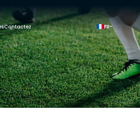
es
Contactez
FR
ak
et
z
mıza hangi
siteleri
.
ilmiş bir
çin
ilir. Çerez
da
i
bu sitede