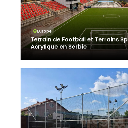
İşlenen Su
Yayınların
kaynaklana
getirmek.
3.İNTERNE
Europe
3.1.Oturum 
Oturum çerezle
Terrain de Football et Terrains Sp
çalışmasının t
Acrylique en Serbie
sürekliliğini s
tarayıcınızı ka
Dans le cadre de ce projet complet d’install
3.2.Kalıcı Ç
réalisé en Serbie, la constr...
Bu tür çerezler
depolanır Kalıc
bilgisayarınızı
silinene kadar 
Kalıcı çerezle
bulundurarak s
Kalıcı çerezle
durumunda, ci
olmadığı kontro
iletilecek içer