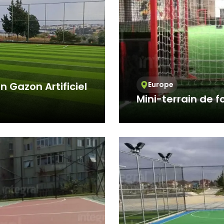
n Gazon Artificiel
Europe
Mini-terrain de 
la différence dans
Integral Spor, que bri
internacionales, sirve 