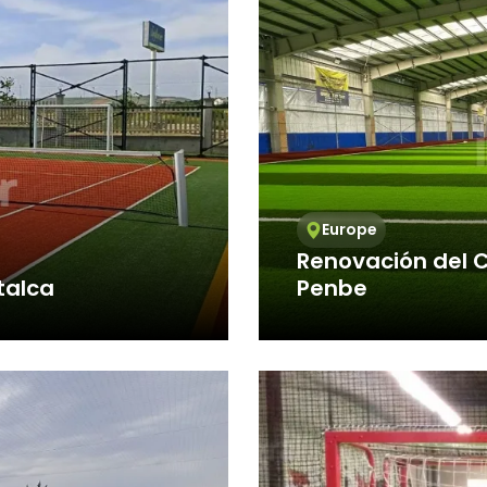
Europe
Renovación del 
talca
Penbe
 avec succès un
En Avengrass, seguimo
proyectos donde la calid