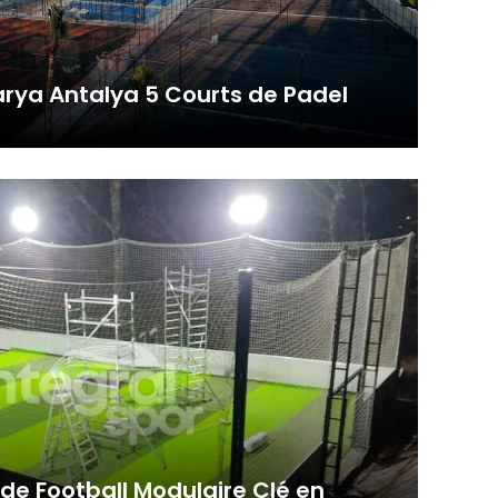
zlerdir.
unmaktır.
lmeye,
rya Antalya 5 Courts de Padel
or, nous avons achevé avec succès la
ve
 sitenin
emektir.
erilen hata
ırlar. Bu
r.
in ilgi
esini ve
 de Football Modulaire Clé en