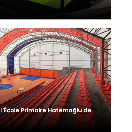
 kısa süre
 de maintenir sa position de leader dans
mek veya
ts qu'elle...
in
neği
ümkündür.
yarlamanız
ernet
arını
. Gizlilik
e l'École Primaire Hatemoğlu de
veri
or, la construction du gymnase couvert