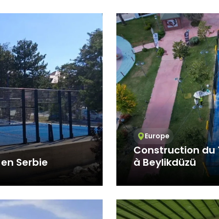
216 555 55 55
de l'école primaire et s
l@alanadi.com
www.alanadi.com
Europe
Construction du 
en Serbie
à Beylikdüzü
ifférence dans le
Le terrain de padel Ori
grâce à la collab...