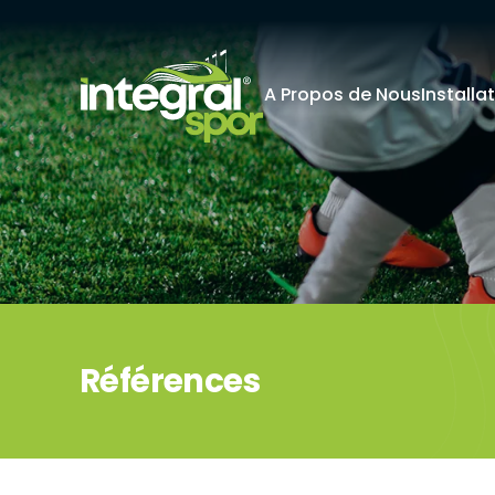
A Propos de Nous
Installa
Projets
Tous les projets
KİŞİSEL 
İNTERNET S
Kişisel verile
adlandırılacak
edenlerin giz
Kullanımı Polit
tür çerezlerin
Çerezler, bilgi
tarafından ci
Genellikle ziya
deneyim sunma
Références
kullanılır ve b
kullanılmasını
engelleyebilir
hatırlatmak is
çerez kullanım