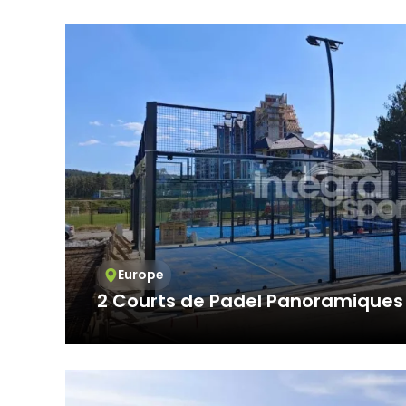
Telefon: +90 
projets de terrains modulaires en gazo...
E – Posta:
mai
Web Adresi: 
Europe
2 Courts de Padel Panoramiques 
En tant qu'Integral Spor, nous avons fait la d
domaine des installations sporti...