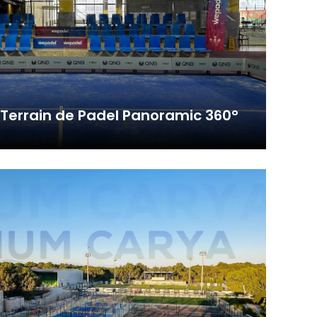
Yapılan
yerine
ini,
Terrain de Padel Panoramic 360°
dir, siz
ous avons mené à bien le projet de ...
ihazınızda
an
göz önünde
iz
up
 ve size
sunulur.