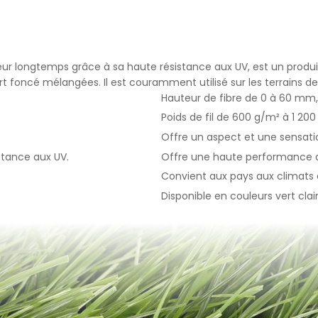
çlarla Mücadele Edilmesi Hakkında Kanun ve Internet Ortamında 
 Düzenlenmesine Dair Usul ve Esaslar Hakkında Yönetmelik’ten
nlar başta olmak üzere, kanuni ve sözleşmesel yükümlülüklerini 
T SİTEMİZDE KULLANILAN ÇEREZ TÜRLERİ
leur longtemps grâce à sa haute résistance aux UV, est un prod
Çerezleri
vert foncé mélangées. Il est couramment utilisé sur les terrains d
rini ziyaretinizi süresince internet sitesinin düzgün bir şekilde
Hauteur de fibre de 0 à 60 mm,
eminini sağlamaktadır. Sitelerimizin ve sizin, ziyaretinizde güvenliğ
Poids de fil de 600 g/m² à 1 200
ağlamak gibi amaçlarla kullanılırlar. Oturum çerezleri geçici çerezler
Offre un aspect et une sensati
patıp sitemize tekrar geldiğinizde silinir, kalıcı değillerdir.
erezler
stance aux UV.
Offre une haute performance d
 tercihlerinizi hatırlamak için kullanılır ve tarayıcılar vasıtasıyla c
Convient aux pays aux climats 
ı çerezler, sitemizi ziyaret ettiğiniz tarayıcınızı kapattıktan veya
Disponible en couleurs vert cla
 yeniden başlattıktan sonra bile saklı kalır. Tarayıcınızın ayarlarınd
bu çerezler tarayıcınızın alt klasörlerinde tutulurlar.
rin bazı türleri; İnternet Sitesini kullanım amacınız gibi hususlar 
izlere özel öneriler sunulması için kullanılabilmektedir.
r sayesinde İnternet Sitemizi aynı cihazla tekrardan ziyaret etmen
hazınızda İnternet Sitemiz tarafından oluşturulmuş bir çerez ol
l edilir ve var ise, sizin siteyi daha önce ziyaret ettiğiniz anlaşılır
ik bu doğrultuda belirlenir ve böylelikle sizlere daha iyi bir hizmet 