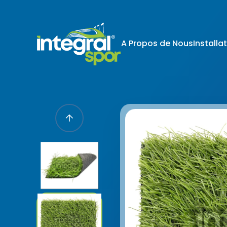
A Propos de Nous
Installa
Projets
Tous les projets
KİŞİSEL 
İNTERNET S
Kişisel verile
adlandırılacak
edenlerin giz
Kullanımı Polit
tür çerezlerin
Çerezler, bilgi
tarafından ci
Genellikle ziya
deneyim sunma
kullanılır ve b
kullanılmasını
engelleyebilir
hatırlatmak is
çerez kullanım