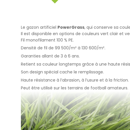
İşlenen Su
Yayınların
kaynaklana
getirmek.
3.İNTERNE
Le gazon artificiel
PowerGrass
, qui conserve sa cou
3.1.Oturum 
Il est disponible en options de couleurs vert clair et 
Oturum çerezle
Fil monofilament 100 % PE.
çalışmasının t
Densité de fil de 99 500/m² à 130 600/m².
sürekliliğini s
Garanties allant de 3 à 6 ans.
tarayıcınızı ka
3.2.Kalıcı Ç
Retient sa couleur longtemps grâce à une haute rési
Bu tür çerezler
Son design spécial cache le remplissage.
depolanır Kalıc
Haute résistance à l’abrasion, à l’usure et à la friction.
bilgisayarınızı
Peut être utilisé sur les terrains de football amateurs.
silinene kadar 
Kalıcı çerezle
bulundurarak s
Kalıcı çerezle
durumunda, ci
olmadığı kontro
iletilecek içer