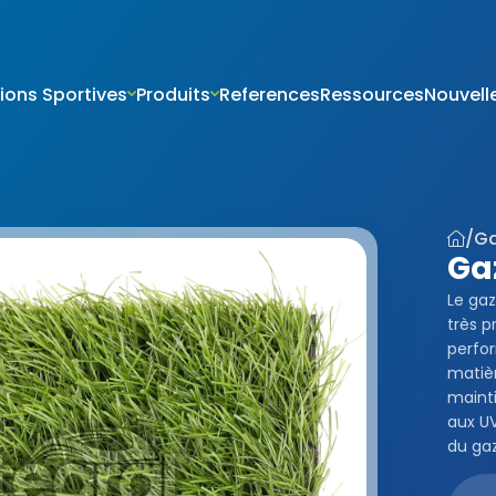
tions Sportives
Produits
References
Ressources
Nouvell
VERİLERİN KORUNMASI
İTESİ ÇEREZ POLİTİKASI
riniz; veri sorumlusu olarak Firma Adı (“ŞİRKET” veya Firma Adı” olar
tır.) tarafından işletilen (www.alanadi.com) internet sitesini ziyar
liliğini korumak Kurumumuzun önde gelen ilkelerindendir. Bu Çere
/
Ga
ikası (“Politika”), tüm web sitesi ziyaretçilerimize ve kullanıcıları
Ga
 hangi koşullarda kullanıldığını açıklamaktadır.
sayarınız ya da mobil cihazınız üzerinden ziyaret ettiğiniz internet 
Le gaz
hazınıza veya ağ sunucusuna depolanan küçük metin dosyalarıdır
très p
ret ettiğiniz internet sitesini kullanmanız sırasında size kişiselleştir
perfo
k, sunulan hizmetleri geliştirmek ve deneyiminizi iyileştirmek i
matièr
ir internet sitesinde gezinirken kullanım kolaylığına katkıda bulunab
mainti
 tercih etmezseniz tarayıcınızın ayarlarından Çerezleri silebilir ya 
aux UV
siniz. Ancak bunun internet sitemizi kullanımınızı etkileyebileceğin
du ga
teriz. Tarayıcınızdan Çerez ayarlarınızı değiştirmediğiniz sürece 
ını kabul ettiğinizi varsayacağız.