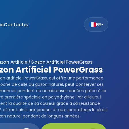
es
Contactez
FR
ak
et
z
zon Artificiel
/
Gazon Artificiel PowerGrass
mıza hangi
zon Artificiel PowerGrass
siteleri
on artificiel PowerGrass, qui offre une performance
.
roche de celle du gazon naturel, peut conserver ses
ilmiş bir
rmances pendant de nombreuses années grâce à sa
çin
e première spéciale en polyéthylène. Par ailleurs, il
ilir. Çerez
ent la qualité de sa couleur grâce à sa résistance
da
, offrant ainsi aux joueurs et aux spectateurs le plaisir
i
zon naturel pendant de longues années.
bu sitede