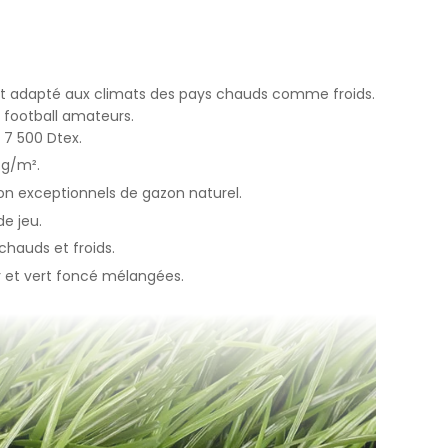
Yapılan
yerine
uit adapté aux climats des pays chauds comme froids.
e football amateurs.
 7 500 Dtex.
ini,
 g/m².
dir, siz
on exceptionnels de gazon naturel.
e jeu.
ihazınızda
chauds et froids.
ir et vert foncé mélangées.
an
göz önünde
iz
up
 ve size
sunulur.