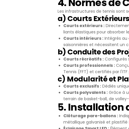
4. Normes de C
Les infrastructures de tennis sont
a) Courts Extérieurs
Courts extérieurs :
Directement
liants élastiques pour absorber 
Courts intérieurs :
Intégrés au 
saisonnières et nécessitent un c
b) Conduite des Pro
Courts récréatifs :
Configurés s
Courts professionnels :
Conçus
Tennis (FFT) et certifiés par l'IT
c) Modularité et Pl
Courts exclusifs :
Dédiés unique
Courts polyvalents :
Grâce à un
terrain de basket-ball, de volley
5. Installation
Clôturage pare-ballons :
Indis
métallique galvanisé et plastifi
Éclairage Smart LED :
Élément cr