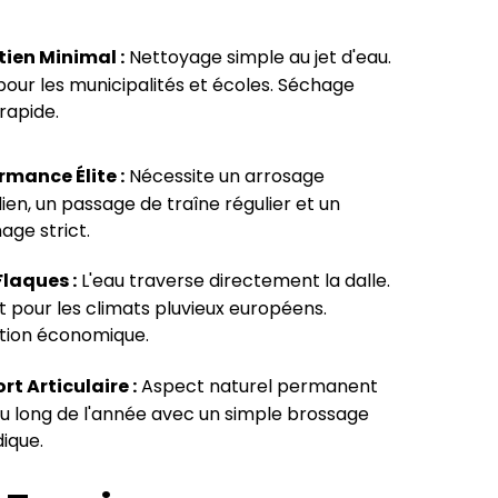
tien Minimal :
Nettoyage simple au jet d'eau.
pour les municipalités et écoles. Séchage
rapide.
rmance Élite :
Nécessite un arrosage
ien, un passage de traîne régulier et un
age strict.
Flaques :
L'eau traverse directement la dalle.
t pour les climats pluvieux européens.
tion économique.
rt Articulaire :
Aspect naturel permanent
au long de l'année avec un simple brossage
ique.