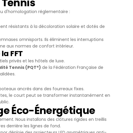
 Tennis
au d'homologation réglementaire :
t résistants à la décoloration solaire et dotés de
nases omnisports. Ils éliminent les interruptions
me aux normes de confort intérieur.
 la FFT
ls privés et les hôtels de luxe.
lité Tennis (PQT®)
de la Fédération Française de
alidées.
oteaux ancrés dans des fourreaux fixes.
tes, le court peut se transformer instantanément en
blic.
rage Éco-Énergétique
ent. Nous installons des clôtures rigides en treillis
s derrière les lignes de fond.
l Spor déploie des projecteurs LED asymétriques anti-