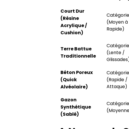
Telefon: +90 
Court Dur
E – Posta:
mai
Catégorie
Web Adresi: 
(Résine
(Moyen à
Acrylique /
Rapide)
Cushion)
Catégorie
Terre Battue
(Lente /
Traditionnelle
Glissades
Béton Poreux
Catégorie
(Quick
(Rapide /
Attaque)
Alvéolaire)
Gazon
Catégorie
Synthétique
(Moyenn
(Sablé)