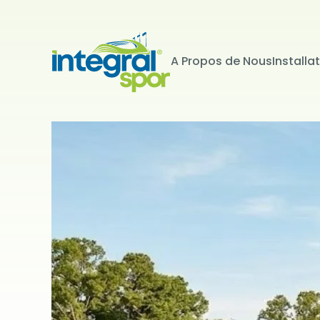
A Propos de Nous
Installa
Projets
Tous les projets
KİŞİSEL 
İNTERNET S
Kişisel verile
adlandırılacak
edenlerin giz
Kullanımı Polit
tür çerezlerin
Çerezler, bilgi
tarafından ci
Genellikle ziya
deneyim sunma
kullanılır ve b
kullanılmasını
engelleyebilir
hatırlatmak is
çerez kullanım