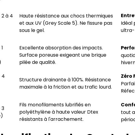
216 555 55 55
l@alanadi.com
Entre
 2 à 4
Haute résistance aux chocs thermiques
www.alanadi.com
et aux UV (Grey Scale 5). Ne fissure pas
Idéal 
sous le gel.
ultra-
 1
Excellente absorption des impacts.
Perfo
Surface poreuse exigeant une brique
quotid
)
pilée de qualité.
hivern
 4
Zéro 
Structure drainante à 100%. Résistance
Parfai
maximale à la friction et au trafic lourd.
Réfec
Fils monofilaments lubrifiés en
Confo
 3
polyéthylène à haute valeur Dtex
tout 
e)
résistants à l'arrachement.
périod