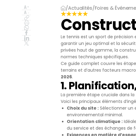
İşlenen Su
/
Actualités
/
Foires & Événem
Yayınların
kaynaklana
Construct
getirmek.
3.İNTERNE
3.1.Oturum 
Le tennis est un sport de précisio
Oturum çerezle
garantir un jeu optimal et la sécur
çalışmasının t
privées haut de gamme, la constru
sürekliliğini s
normes techniques spécifiques.
tarayıcınızı ka
Ce guide complet couvre les étapes 
3.2.Kalıcı Ç
terrains et d’autres facteurs mac
Bu tür çerezler
2026
.
depolanır Kalıc
1. Planificatio
bilgisayarınızı
silinene kadar 
La première étape cruciale dans la 
Kalıcı çerezle
Voici les principaux éléments d’ingé
bulundurarak s
Choix du site :
Sélectionner un 
Kalıcı çerezle
environnemental minimal.
durumunda, ci
Orientation climatique :
Idéale
olmadığı kontro
du service et des échanges de f
iletilecek içer
Exigences en matière d’espac