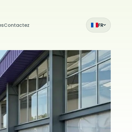
es
Contactez
FR
ak
et
z
mıza hangi
siteleri
.
ilmiş bir
çin
ilir. Çerez
da
i
bu sitede