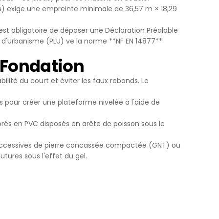
es) exige une empreinte minimale de 36,57 m × 18,29
zlerdir.
.
unmaktır.
st obligatoire de déposer une Déclaration Préalable
lmeye,
l d'Urbanisme (PLU) ve la norme **NF EN 14877**
e Fondation
ve
ilité du court et éviter les faux rebonds. Le
 sitenin
emektir.
s pour créer une plateforme nivelée à l'aide de
erilen hata
rés en PVC disposés en arête de poisson sous le
ırlar. Bu
successives de pierre concassée compactée (GNT) ou
tures sous l'effet du gel.
r.
in ilgi
esini ve