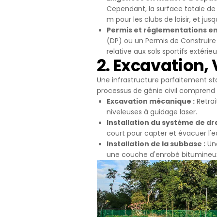
3.3.Zorunlu
Cependant, la surface totale de 
Ziyaret ettiği
m pour les clubs de loisir, et ju
Bu tür çerezle
Permis et réglementations en
Örneğin, inter
(DP) ou un Permis de Construire
üzerinde gezi
relative aux sols sportifs extérieu
2. Excavation,
3.4.Analiti
İnternet sitesi
Une infrastructure parfaitement stab
ziyaretçilerin 
processus de génie civil comprend 
işleyiş biçimi
Excavation mécanique :
Retrai
Ziyaretçi kiml
niveleuses à guidage laser.
mesajı sayısı 
Installation du système de d
3.5.İşlevse
court pour capter et évacuer l'ea
Ziyaretçinin s
Installation de la subbase :
Une
tür çerezlerin
une couche d'enrobé bitumineux à
kullanıcısının 
3.6. Hedef
Ziyaretçilere 
görüntülendiği
alanlarına öze
Aynı şekilde, z