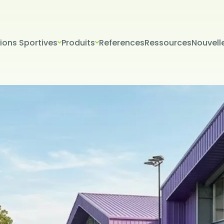
tions Sportives
Produits
References
Ressources
Nouvell
VERİLERİN KORUNMASI
İTESİ ÇEREZ POLİTİKASI
riniz; veri sorumlusu olarak Firma Adı (“ŞİRKET” veya Firma Adı” olar
tır.) tarafından işletilen (www.alanadi.com) internet sitesini ziyar
liliğini korumak Kurumumuzun önde gelen ilkelerindendir. Bu Çere
ikası (“Politika”), tüm web sitesi ziyaretçilerimize ve kullanıcıları
 hangi koşullarda kullanıldığını açıklamaktadır.
sayarınız ya da mobil cihazınız üzerinden ziyaret ettiğiniz internet 
hazınıza veya ağ sunucusuna depolanan küçük metin dosyalarıdır
ret ettiğiniz internet sitesini kullanmanız sırasında size kişiselleştir
k, sunulan hizmetleri geliştirmek ve deneyiminizi iyileştirmek i
ir internet sitesinde gezinirken kullanım kolaylığına katkıda bulunab
 tercih etmezseniz tarayıcınızın ayarlarından Çerezleri silebilir ya 
siniz. Ancak bunun internet sitemizi kullanımınızı etkileyebileceğin
teriz. Tarayıcınızdan Çerez ayarlarınızı değiştirmediğiniz sürece 
ını kabul ettiğinizi varsayacağız.