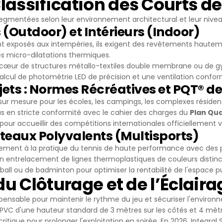
lassification des Courts de
 segmentées selon leur environnement architectural et leur nive
 (Outdoor) et Intérieurs (Indoor)
 exposés aux intempéries, ils exigent des revêtements hautemen
les micro-dilatations thermiques.
cœur de structures métallo-textiles double membrane ou de gym
alcul de photométrie LED de précision et une ventilation confor
jets : Normes Récréatives et PQT® de
ur mesure pour les écoles, les campings, les complexes résidentie
 en stricte conformité avec le cahier des charges du
Plan Qua
F pour accueillir des compétitions internationales officiellement v
ateaux Polyvalents (Multisports)
ment à la pratique du tennis de haute performance avec des p
 entrelacement de lignes thermoplastiques de couleurs distinc
-ball ou de badminton pour optimiser la rentabilité de l'espace pu
 du Clôturage et de l’Éclai
pensable pour maintenir le rythme du jeu et sécuriser l'environnem
é PVC d'une hauteur standard de 3 mètres sur les côtés et 4 mètre
itique pour prolonger l'exploitation en soirée. En 2026, Integra