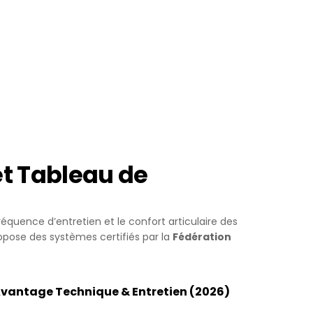
 kısa süre
mek veya
in
neği
ümkündür.
yarlamanız
et Tableau de
ernet
arını
réquence d’entretien et le confort articulaire des
ropose des systèmes certifiés par la
Fédération
. Gizlilik
veri
vantage Technique & Entretien (2026)