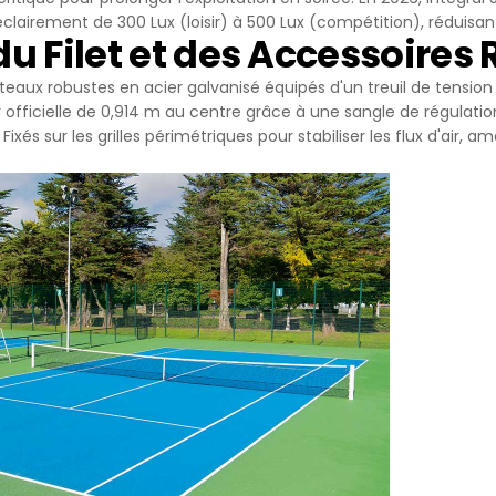
clairement de 300 Lux (loisir) à 500 Lux (compétition), réduisa
 du Filet et des Accessoire
teaux robustes en acier galvanisé équipés d'un treuil de tension 
 officielle de 0,914 m au centre grâce à une sangle de régulatio
Fixés sur les grilles périmétriques pour stabiliser les flux d'air, a