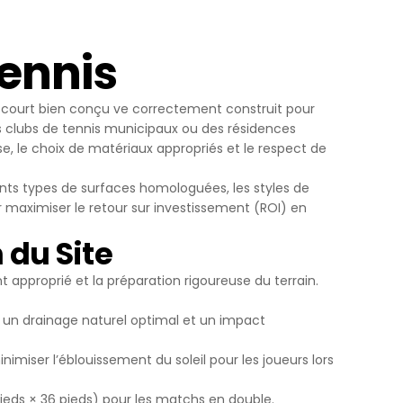
Yapılan
yerine
Tennis
n court bien conçu ve correctement construit pour
des clubs de tennis municipaux ou des résidences
ini,
e, le choix de matériaux appropriés et le respect de
dir, siz
ents types de surfaces homologuées, les styles de
maximiser le retour sur investissement (ROI) en
ihazınızda
 du Site
an
 approprié et la préparation rigoureuse du terrain.
göz önünde
 un drainage naturel optimal et un impact
iz
up
imiser l’éblouissement du soleil pour les joueurs lors
 ve size
sunulur.
eds × 36 pieds) pour les matchs en double.