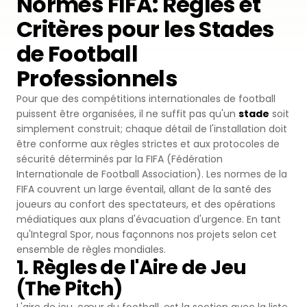
Normes FIFA: Règles et
Critères pour les Stades
Premium
Revêtement Par Pulvérisation
SBR
Pistes d'athlétisme
de Football
Monoturf
Revêtement de Sol en PU
Coussin Amortisseur Drainé
Terrain de Padel
Professionnels
PowerGrass
Revêtement en PU
Coussin Amortisseur en PE
Pour que des compétitions internationales de football
Clubs de Padel
puissent être organisées, il ne suffit pas qu'un
stade
soit
DuoGrass
Parquet Sportif
simplement construit; chaque détail de l'installation doit
Sable de Silice
Terrains de Padbol
être conforme aux règles strictes et aux protocoles de
Remplissage
sécurité déterminés par la FIFA (Fédération
PVC Sportif
Internationale de Football Association). Les normes de la
Terrains de Pickleball
FIFA couvrent un large éventail, allant de la santé des
Gazon Pour Padel
Revêtement Acrylique
joueurs au confort des spectateurs, et des opérations
Terrains de Tennis
médiatiques aux plans d'évacuation d'urgence. En tant
Gazon Pour Tennis
Sol Caoutchouc Modulaire
qu'Integral Spor, nous façonnons nos projets selon cet
ensemble de règles mondiales.
Terrains de Squash
Gazon de Golf
1. Règles de l'Aire de Jeu
(The Pitch)
Tribune en Acier
Gazon Hybride