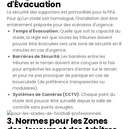
Terrains de Futsal
d'Évacuation
La sécurité des supporters est primordiale pour la FIFA.
Terrains de Cricket
Pour qu'un stade soit homologué, l'installation doit être
entièrement préparée pour des scénarios d'urgence.
Football Américain
Temps d'Évacuation:
Quelle que soit la capacité du
stade, la règle est que toutes les tribunes doivent
pouvoir être évacuées vers une zone de sécurité en 8
Sports de Tapis en Salle
minutes en cas d'urgence.
Barrières de Sécurité:
Les barrières entre les
Champ de Courses
tribunes et le terrain doivent être conçues à la fois
pour empêcher les supporters d'entrer sur le terrain
et pour ne pas provoquer de panique en cas de
bousculade (de préférence transparentes ou
modulaires).
Systèmes de Caméras (CCTV):
Chaque point du
stade doit pouvoir être surveillé depuis la salle de
contrôle sans points aveugles.
3. Normes pour les Zones