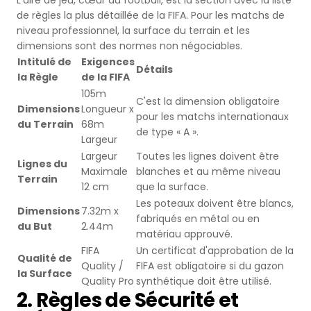
L'aire de jeu, cœur du football, est la section avec la liste
de règles la plus détaillée de la FIFA. Pour les matchs de
Terrains de Basketball
Gazon Naturel
niveau professionnel, la surface du terrain et les
dimensions sont des normes non négociables.
Terrains de Volley-ball
Intitulé de
Exigences
Détails
la Règle
de la FIFA
Terrains de Handball
105m
C'est la dimension obligatoire
Dimensions
Longueur x
pour les matchs internationaux
du Terrain
68m
Terrains Polyvalents
de type « A ».
Largeur
Largeur
Toutes les lignes doivent être
Lignes du
Terrains de Hockey
Maximale
blanches et au même niveau
Terrain
12 cm
que la surface.
Terrains de Baseball
Les poteaux doivent être blancs,
Dimensions
7.32m x
fabriqués en métal ou en
du But
2.44m
matériau approuvé.
Terrains de Rugby
FIFA
Un certificat d'approbation de la
Qualité de
Quality /
FIFA est obligatoire si du gazon
la Surface
Terrains de Badminton
Quality Pro
synthétique doit être utilisé.
2. Règles de Sécurité et