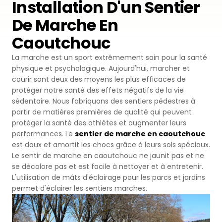
Installation D'un Sentier
Premium
De Marche En
Revêtement Par Pulvérisation
SBR
Pistes d'athlétisme
Caoutchouc
Monoturf
Revêtement de Sol en PU
Coussin Amortisseur Drainé
Terrain de Padel
La marche est un sport extrêmement sain pour la santé
PowerGrass
Revêtement en PU
physique et psychologique. Aujourd'hui, marcher et
Coussin Amortisseur en PE
Clubs de Padel
courir sont deux des moyens les plus efficaces de
protéger notre santé des effets négatifs de la vie
DuoGrass
Parquet Sportif
Sable de Silice
sédentaire. Nous fabriquons des sentiers pédestres à
Terrains de Padbol
partir de matières premières de qualité qui peuvent
Remplissage
PVC Sportif
protéger la santé des athlètes et augmenter leurs
Terrains de Pickleball
performances. Le
sentier de marche en caoutchouc
Gazon Pour Padel
Revêtement Acrylique
est doux et amortit les chocs grâce à leurs sols spéciaux.
Le sentir de marche en caoutchouc ne jaunit pas et ne
Terrains de Tennis
Gazon Pour Tennis
Sol Caoutchouc Modulaire
se décolore pas et est facile à nettoyer et à entretenir.
L'utilisation de mâts d'éclairage pour les parcs et jardins
Terrains de Squash
Gazon de Golf
permet d'éclairer les sentiers marches.
Tribune en Acier
Gazon Hybride