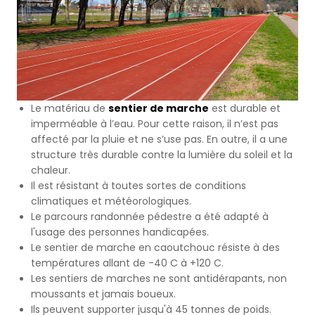
Terrains de Basketball
Gazon Naturel
Terrains de Volley-ball
Terrains de Handball
Le matériau de
sentier de marche
est durable et
imperméable à l’eau. Pour cette raison, il n’est pas
Terrains Polyvalents
affecté par la pluie et ne s’use pas. En outre, il a une
structure très durable contre la lumière du soleil et la
Terrains de Hockey
chaleur.
Il est résistant à toutes sortes de conditions
climatiques et météorologiques.
Terrains de Baseball
Le parcours randonnée pédestre a été adapté à
l'usage des personnes handicapées.
Terrains de Rugby
Le sentier de marche en caoutchouc résiste à des
températures allant de -40 C à +120 C.
Les sentiers de marches ne sont antidérapants, non
Terrains de Badminton
moussants et jamais boueux.
Ils peuvent supporter jusqu'à 45 tonnes de poids.