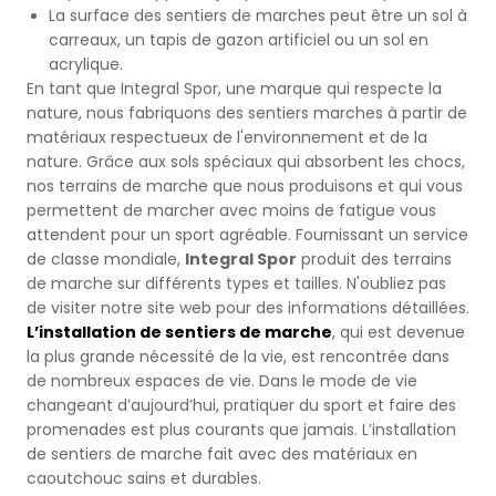
Terrains de Futsal
La surface des sentiers de marches peut être un sol à
carreaux, un tapis de gazon artificiel ou un sol en
Terrains de Cricket
acrylique.
En tant que Integral Spor, une marque qui respecte la
nature, nous fabriquons des sentiers marches à partir de
Football Américain
matériaux respectueux de l'environnement et de la
nature. Grâce aux sols spéciaux qui absorbent les chocs,
Sports de Tapis en Salle
nos terrains de marche que nous produisons et qui vous
permettent de marcher avec moins de fatigue vous
attendent pour un sport agréable. Fournissant un service
Champ de Courses
de classe mondiale,
Integral Spor
produit des terrains
de marche sur différents types et tailles. N'oubliez pas
de visiter notre site web pour des informations détaillées.
L’installation de sentiers de marche
, qui est devenue
la plus grande nécessité de la vie, est rencontrée dans
de nombreux espaces de vie. Dans le mode de vie
changeant d’aujourd’hui, pratiquer du sport et faire des
promenades est plus courants que jamais. L’installation
de sentiers de marche fait avec des matériaux en
caoutchouc sains et durables.