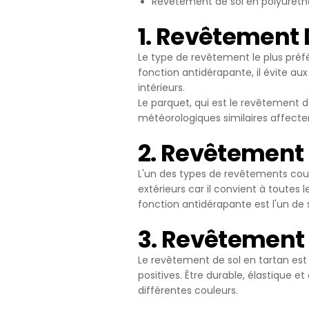
Revêtement de sol en polyurét
uygun içerikle
içinde tekrar 
1. Revêtement 
4.ÇEREZ T
Çerezlerin kul
Le type de revêtement le plus préf
silmek için tar
fonction antidérapante, il évite au
Birçok tarayıc
intérieurs.
reddetme, yaln
Le parquet, qui est le revêtement de 
cihazınıza çe
météorologiques similaires affecter
sunar.
Aynı zamanda,
2. Revêtement 
Çerezleri devr
gerekebilir, h
L'un des types de revêtements couram
sitesindeki ba
extérieurs car il convient à toutes
aşağıdaki tablo
fonction antidérapante est l'un de
5.İNTERNET
İnternet Sitesi G
3. Revêtement 
maddelerinin y
Le revêtement de sol en tartan est 
Politikası Kur
positives. Être durable, élastique et
sahiplerinin ta
différentes couleurs.
Firma Adı
Adres: Mahalle