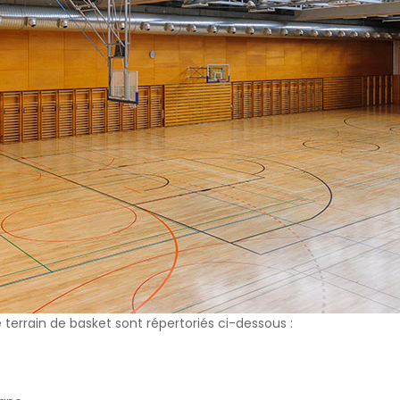
/Teknik Çerezler
niz internet sitesinin düzgün şekilde çalışabilmesi için zorunlu çere
rin amacı, sitenin çalışmasını sağlamak yoluyla gerekli hizmet s
net sitesinin güvenli bölümlerine erişmeye, özelliklerini kullanabi
nti yapabilmeye olanak verir.
k Çerezler
nin kullanım şekli, ziyaret sıklığı ve sayısı, hakkında bilgi toplayan 
siteye nasıl geçtiğini gösterirler. Bu tür çerezlerin kullanım amacı,
ni iyileştirerek performans arttırmak ve genel eğilim yönünü belirl
iklerinin tespitini sağlayabilecek verileri içermezler. Örneğin, göst
veya en çok ziyaret edilen sayfaları gösterirler.
l/Fonksiyonel Çerezler
ite içerisinde yaptığı seçimleri kaydederek bir sonraki ziyarette hat
 amacı ziyaretçilere kullanım kolaylığı sağlamaktır. Örneğin, site
ziyaret ettiği her bir sayfada kullanıcı şifresini tekrar girmesini önle
leme/Reklam Çerezleri
terrain de basket sont répertoriés ci-dessous :
sunulan reklamların etkinliğinin ölçülmesi ve reklamların kaç kere
nin hesaplanmasını sağlarlar. Bu tür çerezlerin amacı, ziyaretçiler
lleştirilmiş reklamların sunulmasıdır.
iyaretçilerin gezinmelerine özel olarak ilgi alanlarının tespit edilm