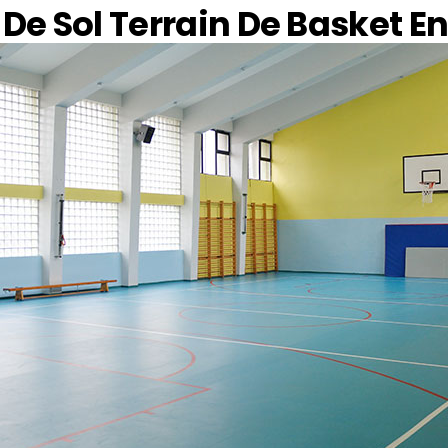
De Sol Terrain De Basket E
216 555 55 55
l@alanadi.com
www.alanadi.com