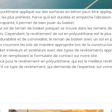
yuréthane appliqué sur des surfaces en béton peut être appliqué 
les plus préférés. Parce qu'il est durable et empêche l'abrasion
apante, il permet de bien jouer au basket.
r sol de terrain de basket parquet se trouve dans les terrains de b
urs. Cependant, le revêtement de sol en polyuréthane est le plus 
durabilité et de convivialité, le terrain de basket avec un sol en
us couvrons les sols de manière appropriée lors de la constructio
ket intérieurs et extérieurs avec des types de revêtements appro
t en remplissant le formulaire de contact sur notre site.
vice pour le revêtement en polyuréthane, qui est le meilleur rev
nt ce type de revêtement, qui demande de l'expertise, sur votre 