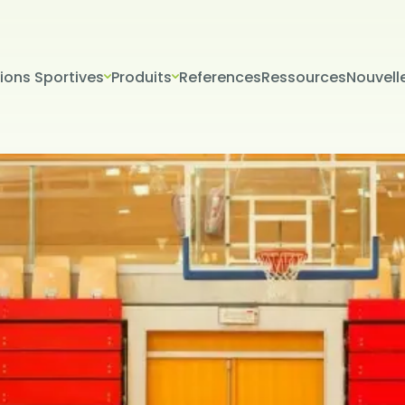
tions Sportives
Produits
References
Ressources
Nouvell
VERİLERİN KORUNMASI
İTESİ ÇEREZ POLİTİKASI
riniz; veri sorumlusu olarak Firma Adı (“ŞİRKET” veya Firma Adı” olar
tır.) tarafından işletilen (www.alanadi.com) internet sitesini ziyar
liliğini korumak Kurumumuzun önde gelen ilkelerindendir. Bu Çere
ikası (“Politika”), tüm web sitesi ziyaretçilerimize ve kullanıcıları
 hangi koşullarda kullanıldığını açıklamaktadır.
sayarınız ya da mobil cihazınız üzerinden ziyaret ettiğiniz internet 
hazınıza veya ağ sunucusuna depolanan küçük metin dosyalarıdır
ret ettiğiniz internet sitesini kullanmanız sırasında size kişiselleştir
k, sunulan hizmetleri geliştirmek ve deneyiminizi iyileştirmek i
ir internet sitesinde gezinirken kullanım kolaylığına katkıda bulunab
 tercih etmezseniz tarayıcınızın ayarlarından Çerezleri silebilir ya 
siniz. Ancak bunun internet sitemizi kullanımınızı etkileyebileceğin
teriz. Tarayıcınızdan Çerez ayarlarınızı değiştirmediğiniz sürece 
ını kabul ettiğinizi varsayacağız.