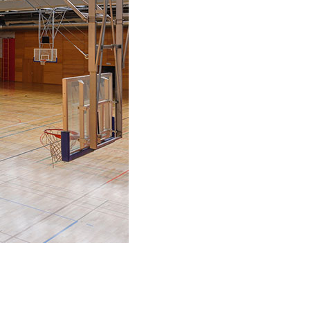
zlerdir.
unmaktır.
lmeye,
ve
 sitenin
emektir.
erilen hata
ırlar. Bu
r.
in ilgi
esini ve