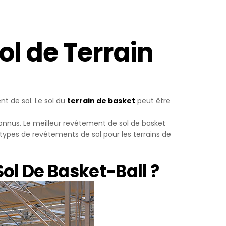
Yapılan
yerine
ol de Terrain
ini,
dir, siz
t de sol. Le sol du
terrain de basket
peut être
ihazınızda
 connus. Le meilleur revêtement de sol de basket
s types de revêtements de sol pour les terrains de
an
ol De Basket-Ball ?
göz önünde
iz
up
 ve size
sunulur.