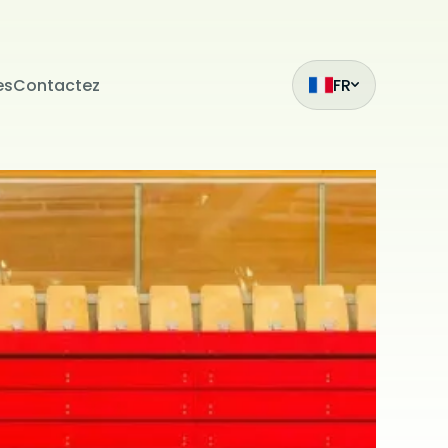
es
Contactez
FR
ak
et
z
mıza hangi
siteleri
.
ilmiş bir
çin
ilir. Çerez
da
i
bu sitede