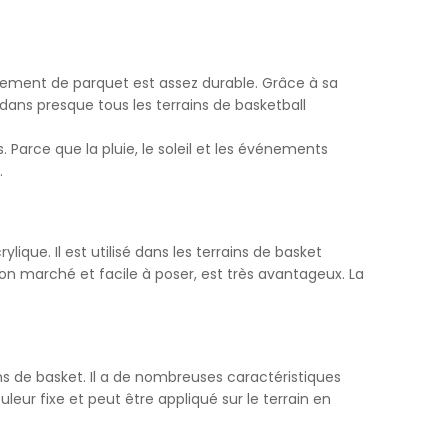
 kısa süre
mek veya
tement de parquet est assez durable. Grâce à sa
 dans presque tous les terrains de basketball
in
s. Parce que la pluie, le soleil et les événements
neği
.
ümkündür.
yarlamanız
ernet
que. Il est utilisé dans les terrains de basket
arını
bon marché et facile à poser, est très avantageux. La
. Gizlilik
ns de basket. Il a de nombreuses caractéristiques
veri
uleur fixe et peut être appliqué sur le terrain en