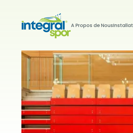
A Propos de Nous
Installa
Projets
Tous les projets
KİŞİSEL 
İNTERNET S
Kişisel verile
adlandırılacak
edenlerin giz
Kullanımı Polit
tür çerezlerin
Çerezler, bilgi
tarafından ci
Genellikle ziya
deneyim sunma
kullanılır ve b
kullanılmasını
engelleyebilir
hatırlatmak is
çerez kullanım