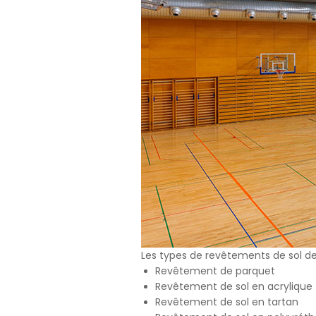
3.3.Zorunlu
Ziyaret ettiği
Bu tür çerezle
Örneğin, inter
üzerinde gezi
3.4.Analiti
İnternet sitesi
ziyaretçilerin 
işleyiş biçimi
Ziyaretçi kiml
mesajı sayısı 
3.5.İşlevse
Ziyaretçinin s
tür çerezlerin
kullanıcısının 
3.6. Hedef
Les types de revêtements de sol de 
Ziyaretçilere 
Revêtement de parquet
görüntülendiği
Revêtement de sol en acrylique
alanlarına öze
Revêtement de sol en tartan
Aynı şekilde, z