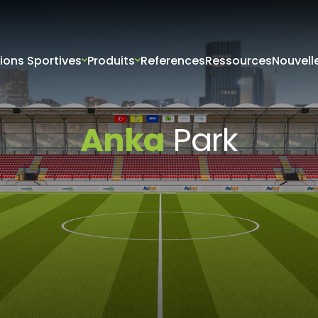
tions Sportives
Produits
References
Ressources
Nouvell
VERİLERİN KORUNMASI
İTESİ ÇEREZ POLİTİKASI
riniz; veri sorumlusu olarak Firma Adı (“ŞİRKET” veya Firma Adı” olar
tır.) tarafından işletilen (www.alanadi.com) internet sitesini ziyar
Anka
Park
liliğini korumak Kurumumuzun önde gelen ilkelerindendir. Bu Çere
ikası (“Politika”), tüm web sitesi ziyaretçilerimize ve kullanıcıları
 hangi koşullarda kullanıldığını açıklamaktadır.
sayarınız ya da mobil cihazınız üzerinden ziyaret ettiğiniz internet 
hazınıza veya ağ sunucusuna depolanan küçük metin dosyalarıdır
ret ettiğiniz internet sitesini kullanmanız sırasında size kişiselleştir
k, sunulan hizmetleri geliştirmek ve deneyiminizi iyileştirmek i
ir internet sitesinde gezinirken kullanım kolaylığına katkıda bulunab
UEFA
CAF
 tercih etmezseniz tarayıcınızın ayarlarından Çerezleri silebilir ya 
Normes de la
Normes de la
siniz. Ancak bunun internet sitemizi kullanımınızı etkileyebileceğin
teriz. Tarayıcınızdan Çerez ayarlarınızı değiştirmediğiniz sürece 
ını kabul ettiğinizi varsayacağız.