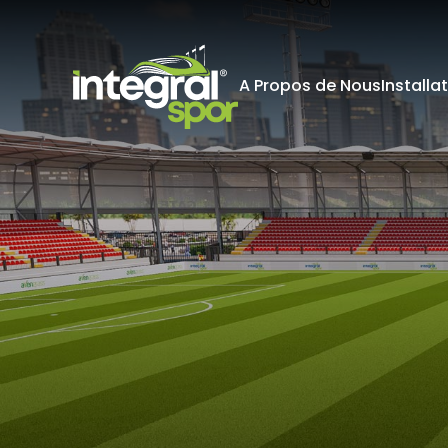
A Propos de Nous
Installa
Projets
Tous les projets
KİŞİSEL 
İNTERNET S
Kişisel verile
adlandırılacak
edenlerin giz
Kullanımı Polit
tür çerezlerin
Çerezler, bilgi
tarafından ci
Genellikle ziya
deneyim sunma
kullanılır ve b
FIFA
kullanılmasını
Normes de la
engelleyebilir
hatırlatmak is
çerez kullanım