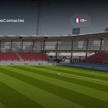
es
Contactez
FR
ak
et
z
mıza hangi
siteleri
.
ilmiş bir
çin
ilir. Çerez
LED
da
Éclairage
i
bu sitede