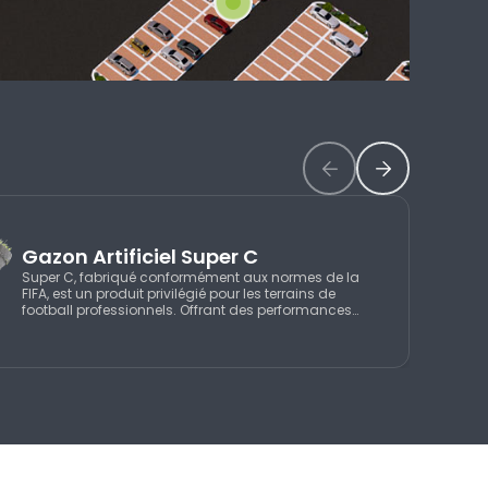
Gazon Artificiel Super C
Super C, fabriqué conformément aux normes de la
FIFA, est un produit privilégié pour les terrains de
football professionnels. Offrant des performances
très proches du gazon naturel, Super C conserve sa
qualité d’origine pendant de nombreuses années
grâce à sa composition spéciale. Par ailleurs, il
maintient l’intensité de sa couleur grâce à sa
résistance aux UV, offrant ainsi aux joueurs et aux
spectateurs le plaisir visuel du gazon naturel.