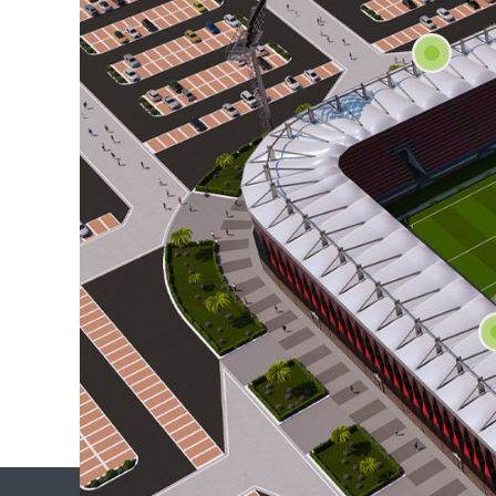
Telefon: +90 
E – Posta:
mai
Web Adresi: 