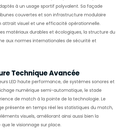
ptés à un usage sportif polyvalent. Sa façade
zlerdir.
ibunes couvertes et son infrastructure modulaire
unmaktır.
n attrait visuel et une efficacité opérationnelle.
lmeye,
es matériaux durables et écologiques, la structure du
e aux normes internationales de sécurité et
ve
 sitenin
emektir.
erilen hata
ture Technique Avancée
teurs LED haute performance, de systèmes sonores et
ırlar. Bu
ffichage numérique semi-automatique, le stade
r.
rience de match à la pointe de la technologie. Le
ge présente en temps réel les statistiques du match,
éléments visuels, améliorant ainsi aussi bien la
in ilgi
e que le visionnage sur place.
esini ve