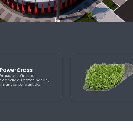
l PowerGrass
Grass, qui offre une
 de celle du gazon naturel,
formances pendant de
ce à sa matière première
Par ailleurs, il maintient la
râce à sa résistance aux UV,
 et aux spectateurs le plaisir
nt de longues années.