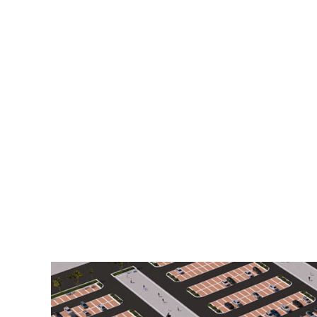
uygun içerikle
içinde tekrar 
4.ÇEREZ T
Çerezlerin kul
silmek için tar
Birçok tarayıc
reddetme, yaln
cihazınıza çe
sunar.
Aynı zamanda,
Çerezleri devr
gerekebilir, h
sitesindeki ba
aşağıdaki tablo
5.İNTERNET
İnternet Sitesi G
maddelerinin y
Politikası Kur
sahiplerinin ta
Firma Adı
Adres: Mahalle