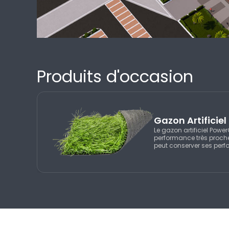
Produits d'occasion
Gazon Artificie
Le gazon artificiel Power
performance très proche
peut conserver ses per
nombreuses années grâ
spéciale en polyéthylène. 
qualité de sa couleur g
offrant ainsi aux joueurs
du gazon naturel penda