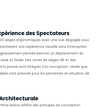
Yapılan
yerine
Expérience des Spectateurs
ini,
 000 sièges ergonomiques avec une vue dégagée sous
dir, siz
arantissant une expérience visuelle sans interruption.
soigneusement pensée permet un déplacement du
ihazınızda
curisé et fluide. Des zones de sièges VIP et des
à la presse sont intégrés à la conception, tandis que
an
ibles sont prévues pour les personnes en situation de
göz önünde
iz
up
Architecturale
 ve size
 Prime Arena reflète des principes de conception
sunulur.