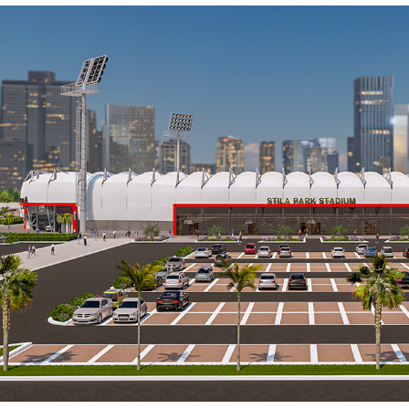
İşlenen Su
Yayınların
kaynaklana
getirmek.
3.İNTERNE
3.1.Oturum 
Oturum çerezle
çalışmasının t
sürekliliğini s
tarayıcınızı ka
3.2.Kalıcı Ç
Bu tür çerezler
depolanır Kalıc
bilgisayarınızı
silinene kadar 
Kalıcı çerezle
bulundurarak s
Kalıcı çerezle
durumunda, ci
olmadığı kontro
iletilecek içer