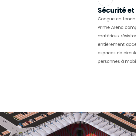
rin sunulmasını sağlarlar. Örneğin, ziyaretçiye gösterilen reklamın
gösterilmesini engeller.
Sécurité et
ERCİHLERİ NASIL YÖNETİLİR?
Conçue en tenant
lanımına ilişkin tercihlerinizi değiştirmek ya da çerezleri engelle
Prime Arena comp
ayıcınızın ayarlarını değiştirmeniz yeterlidir.
ı çerezleri kontrol edebilmeniz için size çerezleri kabul etme veya
matériaux résistan
ızca belirli türdeki çerezleri kabul etme ya da bir internet sitesin
entièrement acces
rez depolamayı talep ettiğinde tarayıcı tarafından uyarılma seçe
espaces de circula
 daha önce tarayıcınıza kaydedilmiş çerezlerin silinmesi de m
personnes à mobil
e dışı bırakır veya reddederseniz, bazı tercihleri manuel olarak a
esabınızı tanıyamayacağımız ve ilişkilendiremeyeceğimiz için int
zı özellikler ve hizmetler düzgün çalışmayabilir. Tarayıcınızın ayarl
dan ilgili link’e tıklayarak değiştirebilirsiniz.
 SİTESİ GİZLİLİK POLİTİKASI’NIN YÜRÜRLÜĞÜ
izlilik Politikası ..../..../.... tarihlidir. Politika’nın tümünün veya belirli
enilenmesi durumunda Politika’nın yürürlük tarihi güncellenecektir
um’un internet sitesinde (www.alanadi.com) yayımlanır ve kişisel 
lebi üzerine ilgili kişilerin erişimine sunulur.
 Adı Sokak Adı. No: 1/A, 34444 İlçe Adı/İl Adı