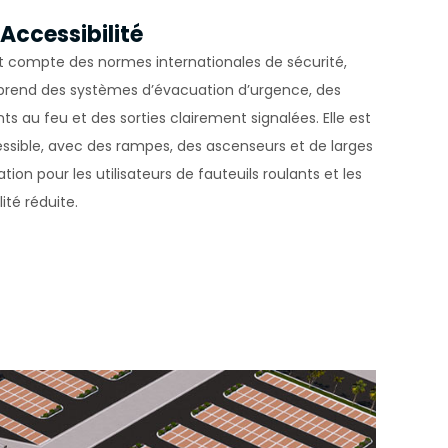
 kısa süre
 Accessibilité
 compte des normes internationales de sécurité,
mek veya
rend des systèmes d’évacuation d’urgence, des
ts au feu et des sorties clairement signalées. Elle est
in
sible, avec des rampes, des ascenseurs et de larges
neği
tion pour les utilisateurs de fauteuils roulants et les
ümkündür.
ité réduite.
yarlamanız
ernet
arını
. Gizlilik
veri