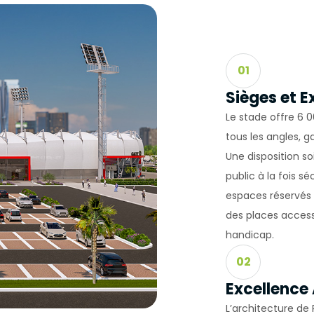
çlarla Mücadele Edilmesi Hakkında Kanun ve Internet Ortamında 
 Düzenlenmesine Dair Usul ve Esaslar Hakkında Yönetmelik’ten
nlar başta olmak üzere, kanuni ve sözleşmesel yükümlülüklerini 
T SİTEMİZDE KULLANILAN ÇEREZ TÜRLERİ
01
Çerezleri
rini ziyaretinizi süresince internet sitesinin düzgün bir şekilde
Sièges et 
eminini sağlamaktadır. Sitelerimizin ve sizin, ziyaretinizde güvenliğ
Le stade offre 6
ağlamak gibi amaçlarla kullanılırlar. Oturum çerezleri geçici çerezler
tous les angles, g
patıp sitemize tekrar geldiğinizde silinir, kalıcı değillerdir.
erezler
Une disposition 
 tercihlerinizi hatırlamak için kullanılır ve tarayıcılar vasıtasıyla c
public à la fois sé
ı çerezler, sitemizi ziyaret ettiğiniz tarayıcınızı kapattıktan veya
espaces réservés 
 yeniden başlattıktan sonra bile saklı kalır. Tarayıcınızın ayarlarınd
des places access
bu çerezler tarayıcınızın alt klasörlerinde tutulurlar.
rin bazı türleri; İnternet Sitesini kullanım amacınız gibi hususlar 
handicap.
izlere özel öneriler sunulması için kullanılabilmektedir.
02
r sayesinde İnternet Sitemizi aynı cihazla tekrardan ziyaret etmen
hazınızda İnternet Sitemiz tarafından oluşturulmuş bir çerez ol
Excellence 
l edilir ve var ise, sizin siteyi daha önce ziyaret ettiğiniz anlaşılır
L’architecture de
ik bu doğrultuda belirlenir ve böylelikle sizlere daha iyi bir hizmet 