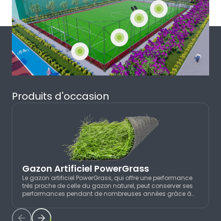
Terrains de Futsal
başlıca amaçları aşağıda sıralanmaktadır:
İnternet sitesinin işlevselliğini ve
performansını arttırmak yoluyla sizlere
Terrains de Cricket
sunulan hizmetleri geliştirmek,
İnternet Sitesini iyileştirmek ve İnternet
Football Américain
Sitesi üzerinden yeni özellikler sunmak
ve sunulan özellikleri sizlerin tercihlerine
Sports de Tapis en Salle
göre kişiselleştirmek;
İnternet Sitesinin, sizin ve Kurum’un
Produits d'occasion
hukuki ve ticari güvenliğinin teminini
Champ de Courses
sağlamak, Site üzerinden sahte
işlemlerin gerçekleştirilmesini önlemek;
5651 sayılı Internet Ortamında Yapılan
Yayınların Düzenlenmesi ve Bu Yayınlar
Yoluyla İşlenen Suçlarla Mücadele
Gazon Artificiel PowerGrass
Edilmesi Hakkında Kanun ve Internet
Ortamında Yapılan Yayınların
Le gazon artificiel PowerGrass, qui offre une performance
très proche de celle du gazon naturel, peut conserver ses
Düzenlenmesine Dair Usul ve Esaslar
performances pendant de nombreuses années grâce à
Hakkında Yönetmelik’ten
sa matière première spéciale en polyéthylène. Par ailleurs, il
maintient la qualité de sa couleur grâce à sa résistance
kaynaklananlar başta olmak üzere,
aux UV, offrant ainsi aux joueurs et aux spectateurs le