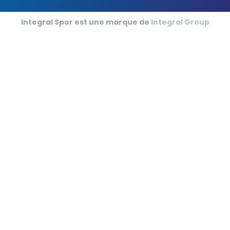
Terrains de Futsal
Integral Spor est une marque de
Integral Group
Terrains de Cricket
Football Américain
Sports de Tapis en Salle
Champ de Courses