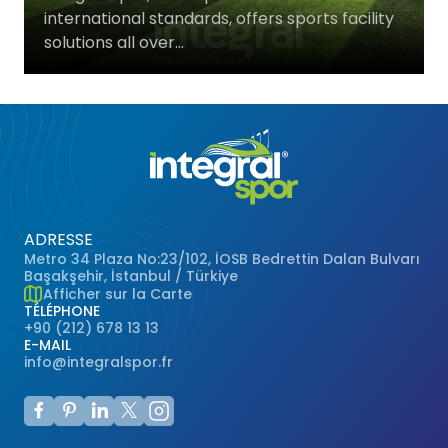
international standards, offers sports facility
Terrains de Basketball
Gazon Naturel
solutions all over...
Terrains de Volley-ball
Terrains de Handball
Terrains Polyvalents
Terrains de Hockey
ADRESSE
Metro 34 Plaza No:23/102, İOSB Bedrettin Dalan Bulvarı
Başakşehir, İstanbul / Türkiye
Terrains de Baseball
Afficher sur la Carte
TÉLÉPHONE
+90 (212) 678 13 13
Terrains de Rugby
E-MAIL
info@integralspor.fr
Terrains de Badminton