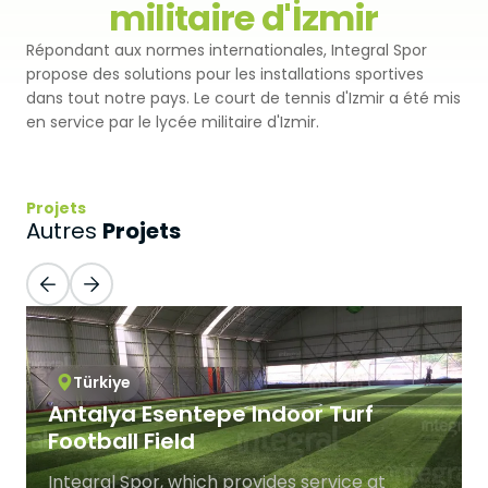
militaire d'İzmir
Premium
Revêtement Par Pulvérisation
SBR
Répondant aux normes internationales, Integral Spor
Pistes d'athlétisme
propose des solutions pour les installations sportives
Monoturf
Revêtement de Sol en PU
dans tout notre pays. Le court de tennis d'Izmir a été mis
Coussin Amortisseur Drainé
Terrain de Padel
en service par le lycée militaire d'Izmir.
PowerGrass
Revêtement en PU
Coussin Amortisseur en PE
Clubs de Padel
DuoGrass
Parquet Sportif
Sable de Silice
Projets
Projets
Terrains de Padbol
Autres
Remplissage
PVC Sportif
Terrains de Pickleball
Gazon Pour Padel
Revêtement Acrylique
Terrains de Tennis
Gazon Pour Tennis
Sol Caoutchouc Modulaire
Türkiye
Terrains de Squash
Antalya Esentepe Indoor Turf
Gazon de Golf
Football Field
Tribune en Acier
Gazon Hybride
Integral Spor, which provides service at