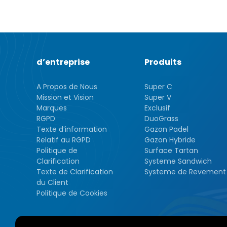
offers services all over the world. In F...
uygun içerikle
içinde tekrar 
4.ÇEREZ T
Çerezlerin kul
silmek için tar
Birçok tarayıc
d’entreprise
Produits
reddetme, yaln
cihazınıza çe
A Propos de Nous
Super C
sunar.
Mission et Vision
Super V
Aynı zamanda,
Marques
Exclusif
Çerezleri devr
RGPD
DuoGrass
gerekebilir, h
Texte d’information
Gazon Padel
sitesindeki ba
Relatif au RGPD
Gazon Hybride
aşağıdaki tablo
Politique de
Surface Tartan
5.İNTERNET
Clarification
Systeme Sandwich
İnternet Sitesi G
Texte de Clarification
Systeme de Revement
maddelerinin y
du Client
Politikası Kur
Politique de Cookies
sahiplerinin ta
Firma Adı
Adres: Mahalle