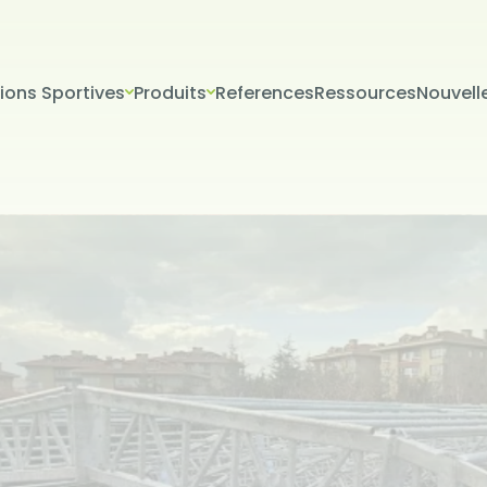
tions Sportives
Produits
References
Ressources
Nouvell
VERİLERİN KORUNMASI
İTESİ ÇEREZ POLİTİKASI
riniz; veri sorumlusu olarak Firma Adı (“ŞİRKET” veya Firma Adı” olar
tır.) tarafından işletilen (www.alanadi.com) internet sitesini ziyar
liliğini korumak Kurumumuzun önde gelen ilkelerindendir. Bu Çere
ikası (“Politika”), tüm web sitesi ziyaretçilerimize ve kullanıcıları
 hangi koşullarda kullanıldığını açıklamaktadır.
sayarınız ya da mobil cihazınız üzerinden ziyaret ettiğiniz internet 
hazınıza veya ağ sunucusuna depolanan küçük metin dosyalarıdır
ret ettiğiniz internet sitesini kullanmanız sırasında size kişiselleştir
k, sunulan hizmetleri geliştirmek ve deneyiminizi iyileştirmek i
ir internet sitesinde gezinirken kullanım kolaylığına katkıda bulunab
 tercih etmezseniz tarayıcınızın ayarlarından Çerezleri silebilir ya 
siniz. Ancak bunun internet sitemizi kullanımınızı etkileyebileceğin
teriz. Tarayıcınızdan Çerez ayarlarınızı değiştirmediğiniz sürece 
ını kabul ettiğinizi varsayacağız.