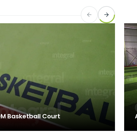
zlerdir.
unmaktır.
lmeye,
ve
 sitenin
emektir.
erilen hata
ırlar. Bu
r.
PDM Basketball Court
in ilgi
ovides service at international
esini ve