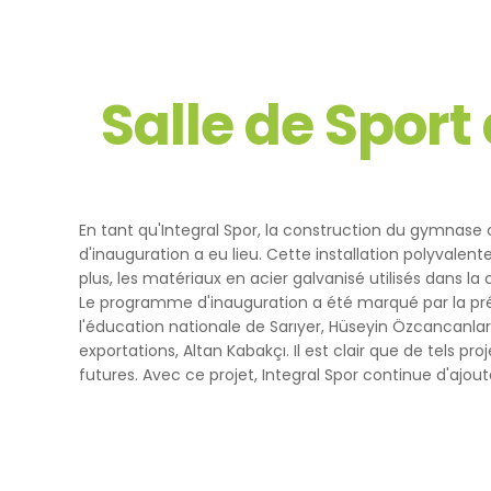
İşlenen Su
Yayınların
kaynaklana
getirmek.
3.İNTERNE
Salle de Sport
3.1.Oturum 
Oturum çerezle
çalışmasının t
sürekliliğini s
tarayıcınızı ka
En tant qu'Integral Spor, la construction du gymnas
3.2.Kalıcı Ç
d'inauguration a eu lieu. Cette installation polyvalen
Bu tür çerezler
plus, les matériaux en acier galvanisé utilisés dans la
depolanır Kalıc
Le programme d'inauguration a été marqué par la prése
bilgisayarınızı
l'éducation nationale de Sarıyer, Hüseyin Özcancanlar
silinene kadar 
exportations, Altan Kabakçı. Il est clair que de tels p
Kalıcı çerezle
futures. Avec ce projet, Integral Spor continue d'ajoute
bulundurarak s
Kalıcı çerezle
durumunda, ci
olmadığı kontro
iletilecek içer