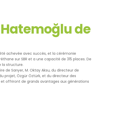
Yapılan
yerine
re Hatemoğlu de
ini,
dir, siz
a été achevée avec succès, et la cérémonie
yuréthane sur SBR et a une capacité de 315 places. De
ihazınızda
 la structure.
e de Sarıyer, M. Oktay Aksu, du directeur de
an
u projet, Özgür Öztürk, et du directeur des
yer et offriront de grands avantages aux générations
göz önünde
iz
up
 ve size
sunulur.