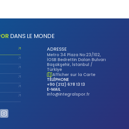
facility solutions all over...
s
 kısa süre
mek veya
POR
DANS LE MONDE
in
neği
ADRESSE
Metro 34 Plaza No:23/102,
ümkündür.
İOSB Bedrettin Dalan Bulvarı
yarlamanız
Başakşehir, İstanbul /
Türkiye
ernet
Afficher sur la Carte
arını
TÉLÉPHONE
+90 (212) 678 13 13
E-MAIL
info@integralspor.fr
. Gizlilik
veri