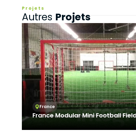
3.3.Zorunlu
Projets
Ziyaret ettiği
Projets
Autres
Bu tür çerezle
Örneğin, inter
üzerinde gezi
3.4.Analiti
İnternet sitesi
ziyaretçilerin 
işleyiş biçimi
Ziyaretçi kiml
mesajı sayısı 
3.5.İşlevse
Ziyaretçinin s
tür çerezlerin
kullanıcısının 
3.6. Hedef
France
Ziyaretçilere 
France Modular Mini Football Fiel
görüntülendiği
alanlarına öze
Providing service at international standards,
Aynı şekilde, z