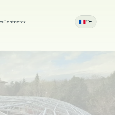
es
Contactez
FR
ak
et
z
mıza hangi
siteleri
.
ilmiş bir
çin
ilir. Çerez
da
i
bu sitede