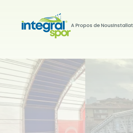
A Propos de Nous
Installa
Projets
Tous les projets
KİŞİSEL 
İNTERNET S
Kişisel verile
adlandırılacak
edenlerin giz
Kullanımı Polit
tür çerezlerin
Çerezler, bilgi
tarafından ci
Genellikle ziya
deneyim sunma
kullanılır ve b
kullanılmasını
engelleyebilir
hatırlatmak is
çerez kullanım