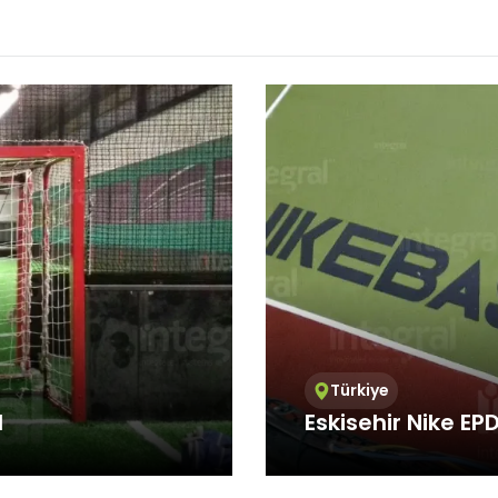
/Teknik Çerezler
niz internet sitesinin düzgün şekilde çalışabilmesi için zorunlu çere
rin amacı, sitenin çalışmasını sağlamak yoluyla gerekli hizmet s
net sitesinin güvenli bölümlerine erişmeye, özelliklerini kullanabi
nti yapabilmeye olanak verir.
k Çerezler
nin kullanım şekli, ziyaret sıklığı ve sayısı, hakkında bilgi toplayan 
siteye nasıl geçtiğini gösterirler. Bu tür çerezlerin kullanım amacı,
ni iyileştirerek performans arttırmak ve genel eğilim yönünü belirl
iklerinin tespitini sağlayabilecek verileri içermezler. Örneğin, göst
veya en çok ziyaret edilen sayfaları gösterirler.
l/Fonksiyonel Çerezler
ite içerisinde yaptığı seçimleri kaydederek bir sonraki ziyarette hat
 amacı ziyaretçilere kullanım kolaylığı sağlamaktır. Örneğin, site
ziyaret ettiği her bir sayfada kullanıcı şifresini tekrar girmesini önle
leme/Reklam Çerezleri
Türkiye
sunulan reklamların etkinliğinin ölçülmesi ve reklamların kaç kere
d
Eskisehir Nike E
nin hesaplanmasını sağlarlar. Bu tür çerezlerin amacı, ziyaretçiler
lleştirilmiş reklamların sunulmasıdır.
 Integral Spor
Integral Spor, which pr
iyaretçilerin gezinmelerine özel olarak ilgi alanlarının tespit edilm