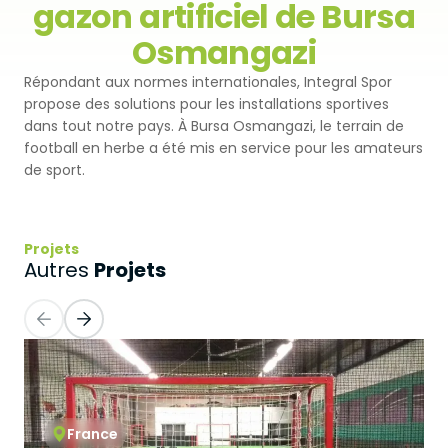
gazon artificiel de Bursa
Premium
Revêtement Par Pulvérisation
Osmangazi
SBR
Pistes d'athlétisme
Répondant aux normes internationales, Integral Spor
Monoturf
Revêtement de Sol en PU
Coussin Amortisseur Drainé
Terrain de Padel
propose des solutions pour les installations sportives
dans tout notre pays. À Bursa Osmangazi, le terrain de
PowerGrass
Revêtement en PU
Coussin Amortisseur en PE
football en herbe a été mis en service pour les amateurs
Clubs de Padel
de sport.
DuoGrass
Parquet Sportif
Sable de Silice
Terrains de Padbol
Remplissage
PVC Sportif
Projets
Terrains de Pickleball
Projets
Autres
Gazon Pour Padel
Revêtement Acrylique
Terrains de Tennis
Gazon Pour Tennis
Sol Caoutchouc Modulaire
Terrains de Squash
Gazon de Golf
Tribune en Acier
Gazon Hybride
France