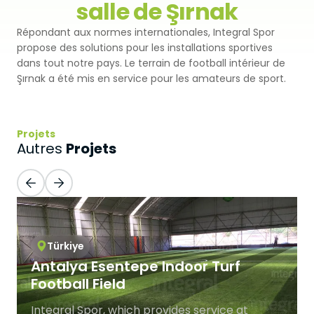
salle de Şırnak
Premium
Revêtement Par Pulvérisation
SBR
Répondant aux normes internationales, Integral Spor
Pistes d'athlétisme
propose des solutions pour les installations sportives
Monoturf
Revêtement de Sol en PU
dans tout notre pays. Le terrain de football intérieur de
Coussin Amortisseur Drainé
Terrain de Padel
Şırnak a été mis en service pour les amateurs de sport.
PowerGrass
Revêtement en PU
Coussin Amortisseur en PE
Clubs de Padel
DuoGrass
Parquet Sportif
Sable de Silice
Projets
Projets
Terrains de Padbol
Autres
Remplissage
PVC Sportif
Terrains de Pickleball
Gazon Pour Padel
Revêtement Acrylique
Terrains de Tennis
Gazon Pour Tennis
Sol Caoutchouc Modulaire
Türkiye
Terrains de Squash
Antalya Esentepe Indoor Turf
Gazon de Golf
Football Field
Tribune en Acier
Gazon Hybride
Integral Spor, which provides service at