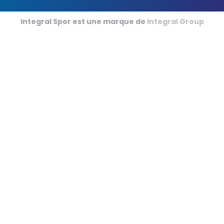
Terrains de Futsal
Integral Spor est une marque de
Integral Group
Terrains de Cricket
Football Américain
Sports de Tapis en Salle
Champ de Courses