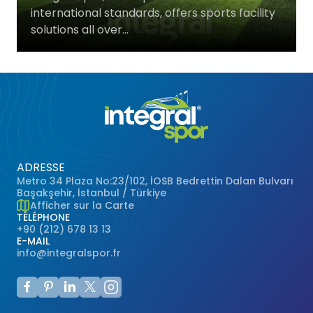
international standards, offers sports facility
Terrains de Basketball
Gazon Naturel
solutions all over...
Terrains de Volley-ball
Terrains de Handball
Terrains Polyvalents
Terrains de Hockey
ADRESSE
Metro 34 Plaza No:23/102, İOSB Bedrettin Dalan Bulvarı
Başakşehir, İstanbul / Türkiye
Terrains de Baseball
Afficher sur la Carte
TÉLÉPHONE
+90 (212) 678 13 13
Terrains de Rugby
E-MAIL
info@integralspor.fr
Terrains de Badminton