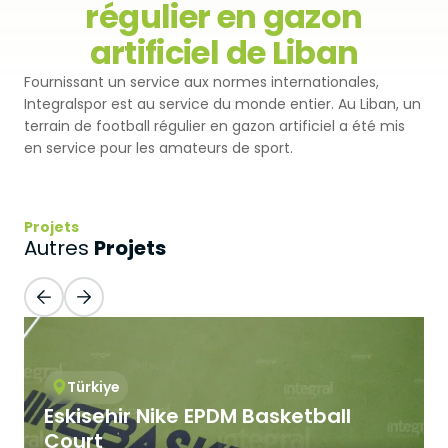
régulier en gazon
Premium
Revêtement Par Pulvérisation
artificiel de Liban
SBR
Pistes d'athlétisme
Fournissant un service aux normes internationales,
Monoturf
Revêtement de Sol en PU
Coussin Amortisseur Drainé
Terrain de Padel
Integralspor est au service du monde entier. Au Liban, un
terrain de football régulier en gazon artificiel a été mis
PowerGrass
Revêtement en PU
Coussin Amortisseur en PE
en service pour les amateurs de sport.
Clubs de Padel
DuoGrass
Parquet Sportif
Sable de Silice
Terrains de Padbol
Projets
Remplissage
PVC Sportif
Projets
Autres
Terrains de Pickleball
Gazon Pour Padel
Revêtement Acrylique
Terrains de Tennis
Gazon Pour Tennis
Sol Caoutchouc Modulaire
Terrains de Squash
Gazon de Golf
Türkiye
Eskisehir Nike EPDM Basketball
Tribune en Acier
Gazon Hybride
Court