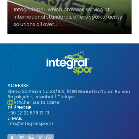
Terrains de Basketball
Gazon Naturel
Integral Spor, which provides service at
international standards, offers sports facility
solutions all over...
Terrains de Volley-ball
Terrains de Handball
Terrains Polyvalents
Terrains de Hockey
ADRESSE
Terrains de Baseball
Metro 34 Plaza No:23/102, İOSB Bedrettin Dalan Bulvarı
Başakşehir, İstanbul / Türkiye
Afficher sur la Carte
Terrains de Rugby
TÉLÉPHONE
+90 (212) 678 13 13
E-MAIL
Terrains de Badminton
info@integralspor.fr