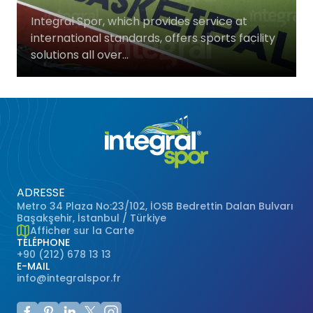
Terrains de Basketball
Gazon Naturel
Integral Spor, which provides service at
international standards, offers sports facility
solutions all over...
Terrains de Volley-ball
Terrains de Handball
Terrains Polyvalents
Terrains de Hockey
ADRESSE
Terrains de Baseball
Metro 34 Plaza No:23/102, İOSB Bedrettin Dalan Bulvarı
Başakşehir, İstanbul / Türkiye
Afficher sur la Carte
Terrains de Rugby
TÉLÉPHONE
+90 (212) 678 13 13
E-MAIL
Terrains de Badminton
info@integralspor.fr