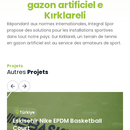
gazon artificiel e
Premium
Revêtement Par Pulvérisation
Kırklareli
SBR
Pistes d'athlétisme
Répondant aux normes internationales, Integral Spor
Monoturf
Revêtement de Sol en PU
Coussin Amortisseur Drainé
Terrain de Padel
propose des solutions pour les installations sportives
dans tout notre pays. Sur Kırklareli, un terrain de tennis
PowerGrass
Revêtement en PU
Coussin Amortisseur en PE
en gazon artificiel est au service des amateurs de sport.
Clubs de Padel
DuoGrass
Parquet Sportif
Sable de Silice
Terrains de Padbol
Projets
Remplissage
PVC Sportif
Projets
Autres
Terrains de Pickleball
Gazon Pour Padel
Revêtement Acrylique
Terrains de Tennis
Gazon Pour Tennis
Sol Caoutchouc Modulaire
Terrains de Squash
Gazon de Golf
Türkiye
Eskisehir Nike EPDM Basketball
Tribune en Acier
Gazon Hybride
Court