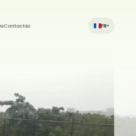
es
Contactez
FR
ak
et
z
mıza hangi
siteleri
.
ilmiş bir
çin
ilir. Çerez
da
i
bu sitede