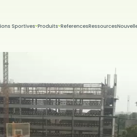
tions Sportives
Produits
References
Ressources
Nouvell
VERİLERİN KORUNMASI
İTESİ ÇEREZ POLİTİKASI
riniz; veri sorumlusu olarak Firma Adı (“ŞİRKET” veya Firma Adı” olar
tır.) tarafından işletilen (www.alanadi.com) internet sitesini ziyar
liliğini korumak Kurumumuzun önde gelen ilkelerindendir. Bu Çere
ikası (“Politika”), tüm web sitesi ziyaretçilerimize ve kullanıcıları
 hangi koşullarda kullanıldığını açıklamaktadır.
sayarınız ya da mobil cihazınız üzerinden ziyaret ettiğiniz internet 
hazınıza veya ağ sunucusuna depolanan küçük metin dosyalarıdır
ret ettiğiniz internet sitesini kullanmanız sırasında size kişiselleştir
k, sunulan hizmetleri geliştirmek ve deneyiminizi iyileştirmek i
ir internet sitesinde gezinirken kullanım kolaylığına katkıda bulunab
 tercih etmezseniz tarayıcınızın ayarlarından Çerezleri silebilir ya 
siniz. Ancak bunun internet sitemizi kullanımınızı etkileyebileceğin
teriz. Tarayıcınızdan Çerez ayarlarınızı değiştirmediğiniz sürece 
ını kabul ettiğinizi varsayacağız.