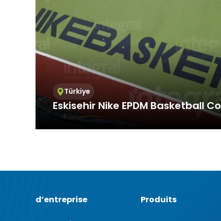
3.3.Zorunlu
Ziyaret ettiği
Bu tür çerezle
Örneğin, inter
üzerinde gezi
3.4.Analiti
İnternet sitesi
ziyaretçilerin 
Türkiye
işleyiş biçimi
Eskisehir Nike EPDM Basketball Co
Ziyaretçi kiml
mesajı sayısı 
3.5.İşlevse
Integral Spor, which provides service at inte
Ziyaretçinin s
standards, offers sports facility solutions all o
tür çerezlerin
kullanıcısının 
3.6. Hedef
Ziyaretçilere 
görüntülendiği
d’entreprise
Produits
alanlarına öze
Aynı şekilde, z