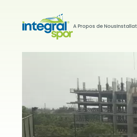
A Propos de Nous
Installa
Projets
Tous les projets
KİŞİSEL 
İNTERNET S
Kişisel verile
adlandırılacak
edenlerin giz
Kullanımı Polit
tür çerezlerin
Çerezler, bilgi
tarafından ci
Genellikle ziya
deneyim sunma
kullanılır ve b
kullanılmasını
engelleyebilir
hatırlatmak is
çerez kullanım