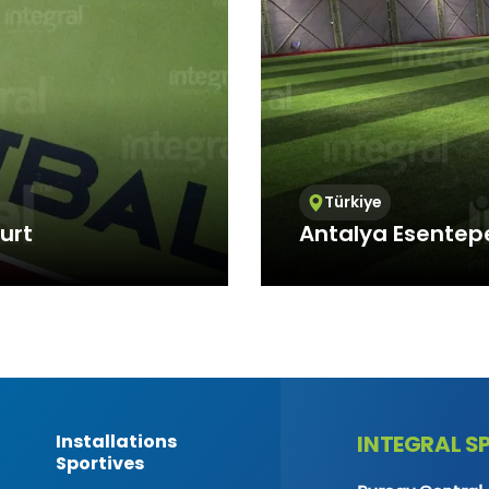
/Teknik Çerezler
niz internet sitesinin düzgün şekilde çalışabilmesi için zorunlu çere
rin amacı, sitenin çalışmasını sağlamak yoluyla gerekli hizmet s
net sitesinin güvenli bölümlerine erişmeye, özelliklerini kullanabi
nti yapabilmeye olanak verir.
k Çerezler
nin kullanım şekli, ziyaret sıklığı ve sayısı, hakkında bilgi toplayan 
siteye nasıl geçtiğini gösterirler. Bu tür çerezlerin kullanım amacı,
Türkiye
ni iyileştirerek performans arttırmak ve genel eğilim yönünü belirl
urt
Antalya Esentepe 
iklerinin tespitini sağlayabilecek verileri içermezler. Örneğin, göst
veya en çok ziyaret edilen sayfaları gösterirler.
l/Fonksiyonel Çerezler
rnational
Integral Spor, which pr
ite içerisinde yaptığı seçimleri kaydederek bir sonraki ziyarette hat
ver...
standards, offers sports 
 amacı ziyaretçilere kullanım kolaylığı sağlamaktır. Örneğin, site
ziyaret ettiği her bir sayfada kullanıcı şifresini tekrar girmesini önle
leme/Reklam Çerezleri
sunulan reklamların etkinliğinin ölçülmesi ve reklamların kaç kere
nin hesaplanmasını sağlarlar. Bu tür çerezlerin amacı, ziyaretçiler
Installations
INTEGRAL S
lleştirilmiş reklamların sunulmasıdır.
Sportives
iyaretçilerin gezinmelerine özel olarak ilgi alanlarının tespit edilm