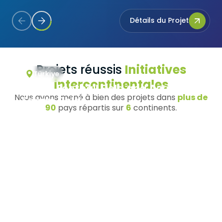
Détails du Projet
Projets réussis
Initiatives
Türkiye
intercontinentales
Serbia Football Field and Acrylic
Nous avons mené à bien des projets dans
plus de
Sports Fields
90
pays répartis sur
6
continents.