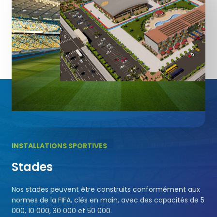
Terrains de Futsal
6
6
6
7
9
7
7
7
8
Terrains de Cricket
8
8
8
9
9
9
9
Football Américain
Sports de Tapis en Salle
Champ de Courses
INSTALLATIONS SPORTIVES
Stades
Nos stades peuvent être construits conformément aux
normes de la FIFA, clés en main, avec des capacités de 5
000, 10 000, 30 000 et 50 000.